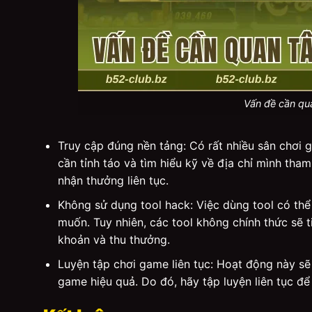
Vấn đề cần qua
Truy cập đúng nền tảng: Có rất nhiều sân chơi g
cần tỉnh táo và tìm hiểu kỹ về địa chỉ mình tham
nhận thưởng liên tục.
Không sử dụng tool hack: Việc dùng tool có thể
muốn. Tuy nhiên, các tool không chính thức sẽ ti
khoản và thu thưởng.
Luyện tập chơi game liên tục: Hoạt động này sẽ
game hiệu quả. Do đó, hãy tập luyện liên tục để