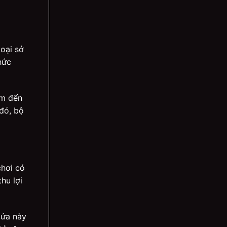
oại sở
hức
em đến
 đó, bộ
chơi có
hu lợi
cửa này