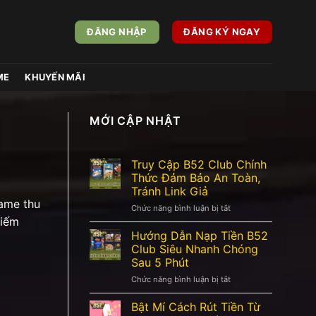
ĐĂNG NHẬP
ĐĂNG KÝ NGAY
ME
KHUYẾN MÃI
MỚI CẬP NHẬT
Truy Cập B52 Club Chính
Thức Đảm Bảo An Toàn,
Tránh Link Giả
game thu
Chức năng bình luận bị tắt
ở
kiếm
Truy
Cập
Hướng Dẫn Nạp Tiền B52
B52
Club Siêu Nhanh Chóng
Club
Sau 5 Phút
Chính
Chức năng bình luận bị tắt
ở
Thức
Hướng
Đảm
Dẫn
Bảo
Bật Mí Cách Rút Tiền Từ
Nạp
An