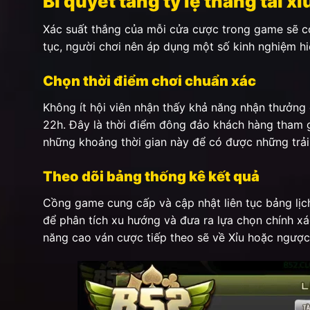
Bí quyết tăng tỷ lệ thắng tài x
Xác suất thắng của mỗi cửa cược trong game sẽ có 
tục, người chơi nên áp dụng một số kinh nghiệm hi
Chọn thời điểm chơi chuẩn xác
Không ít hội viên nhận thấy khả năng nhận thưởng c
22h. Đây là thời điểm đông đảo khách hàng tham gia 
những khoảng thời gian này để có được những trải 
Theo dõi bảng thống kê kết quả
Cồng game cung cấp và cập nhật liên tục bảng lịc
để phân tích xu hướng và đưa ra lựa chọn chính xác
năng cao ván cược tiếp theo sẽ về Xỉu hoặc ngược 