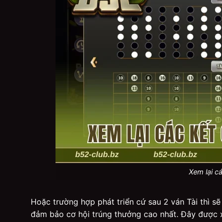
Xem lại c
Hoặc trường hợp phát triển cứ sau 2 ván Tài thì sẽ 
đảm bảo cơ hội trúng thưởng cao nhất. Đây được 