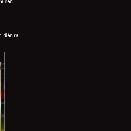
hỉ nên
m diễn ra