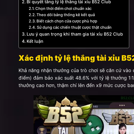
Bí quyết tăng tỷ lệ thắng tài xỉu B52 Club
Chọn thời điểm chơi chuẩn xác
Theo dõi bảng thống kê kết quả
Biết cách chọn cửa cược phù hợp
Sử dụng các chiến thuật cược thật chuẩn
Lưu ý quan trọng khi tham gia tài xỉu B52 Club
Kết luận
Xác định tỷ lệ thắng tài xỉu B
Khả năng nhận thưởng của trò chơi sẽ căn cứ vào c
điểm) đảm bảo xác suất 48.6% với tỷ lệ thưởng 1
thưởng cao hơn, thậm chí lên đến x9 mức cược ba