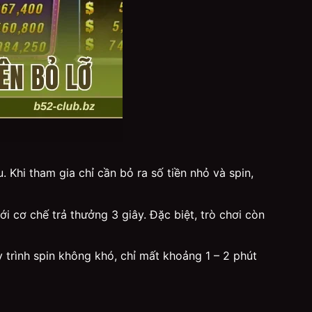
Khi tham gia chỉ cần bỏ ra số tiền nhỏ và spin,
i cơ chế trả thưởng 3 giây. Đặc biệt, trò chơi còn
 trình spin không khó, chỉ mất khoảng 1 – 2 phút