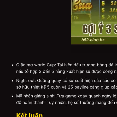
Giấc mơ world Cup: Tái hiện đấu trường bóng đá lớ
nếu tỏ hợp 3 đến 5 hàng xuất hiện sẽ được công n
Night out: Guồng quay có sự xuất hiện của các cô 
sở hữu thiết kế 5 cuộn và 25 payline càng giúp xá
Mỹ nhân giáng sinh: Tựa game xoay quanh ngày lễ G
để hoàn thành. Tuy nhiên, hệ số thưởng mang đến c
Kết luận