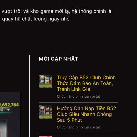
 vượt trội và kho game mới lạ, hệ thống chính là
 quay hũ chất lượng ngay nhé!
MỚI CẬP NHẬT
Truy Cập B52 Club Chính
Thức Đảm Bảo An Toàn,
Tránh Link Giả
Chức năng bình luận bị tắt
ở
Truy
Cập
Hướng Dẫn Nạp Tiền B52
B52
Club Siêu Nhanh Chóng
Club
Sau 5 Phút
Chính
Chức năng bình luận bị tắt
ở
Thức
Hướng
Đảm