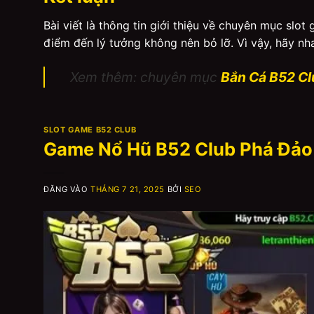
Bài viết là thông tin giới thiệu về chuyên mục sl
điểm đến lý tưởng không nên bỏ lỡ. Vì vậy, hãy 
Xem thêm: chuyên mục
Bắn Cá B52 Cl
SLOT GAME B52 CLUB
Game Nổ Hũ B52 Club Phá Đảo
ĐĂNG VÀO
THÁNG 7 21, 2025
BỞI
SEO