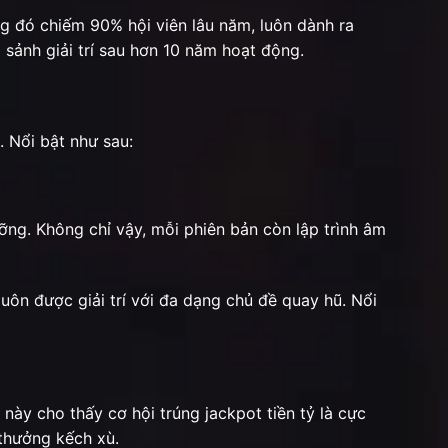
rong đó chiếm 90% hội viên lâu năm, luôn dành ra
sảnh giải trí sau hơn 10 năm hoạt động.
. Nổi bật như sau:
ng. Không chỉ vậy, mỗi phiên bản còn lập trình âm
luôn được giải trí với đa dạng chủ đề quay hũ. Nổi
này cho thấy cơ hội trúng jackpot tiền tỷ là cực
 thưởng kếch xù.