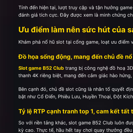
Tính đến hiện tại, lượt truy cập và tận hưởng game 
đánh giá tích cực. Đây được xem là minh chứng ch
Ưu điểm làm nên sức hút của 
Khám phá nổ hũ slot tại cổng game, loạt ưu điểm vư
Đồ họa sống động, mang đến chủ đề nổ 
Slot game B52 Club
trang bị công nghệ đồ hoạ 3D 
thanh 4K riêng biệt, mang đến cảm giác hào hứng,
Bên cạnh đó, chủ đề slot cũng là nhân tố quyết địn
bật như Cổ Điển, Phiêu Lưu, Huyền Thoại, Đột Kíc
Tỷ lệ RTP cạnh tranh top 1, cam kết tất 
So với nền tảng khác, slot game B52 Club luôn đượ
kỳ cao. Thực tế, hầu hết tay chơi quay thưởng đều