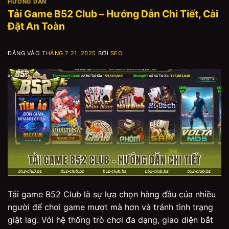
HƯỚNG DẪN
Tải Game B52 Club – Hướng Dẫn Chi Tiết, Cài
Đặt An Toàn
ĐĂNG VÀO
THÁNG 7 21, 2025
BỞI
SEO
Tải game B52 Club là sự lựa chọn hàng đầu của nhiều
người để chơi game mượt mà hơn và tránh tình trạng
giật lag. Với hệ thống trò chơi đa dạng, giao diện bắt