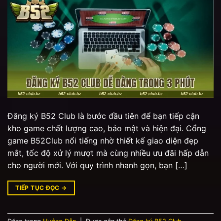
Đăng ký B52 Club là bước đầu tiên để bạn tiếp cận
kho game chất lượng cao, bảo mật và hiện đại. Cổng
game B52Club nổi tiếng nhờ thiết kế giao diện đẹp
mắt, tốc độ xử lý mượt mà cùng nhiều ưu đãi hấp dẫn
cho người mới. Với quy trình nhanh gọn, bạn […]
TIẾP TỤC ĐỌC
→