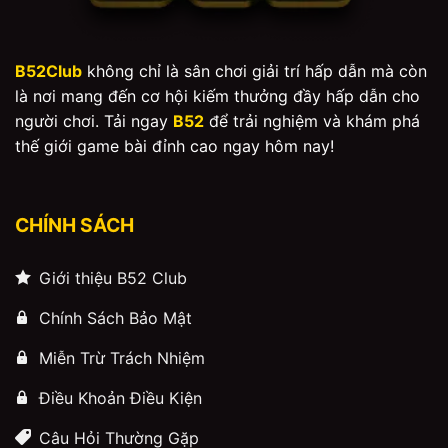
B52Club
không chỉ là sân chơi giải trí hấp dẫn mà còn
là nơi mang đến cơ hội kiếm thưởng đầy hấp dẫn cho
người chơi. Tải ngay
B52
để trải nghiệm và khám phá
thế giới game bài đỉnh cao ngay hôm nay!
CHÍNH SÁCH
Giới thiệu B52 Club
Chính Sách Bảo Mật
Miễn Trừ Trách Nhiệm
Điều Khoản Điều Kiện
Câu Hỏi Thường Gặp