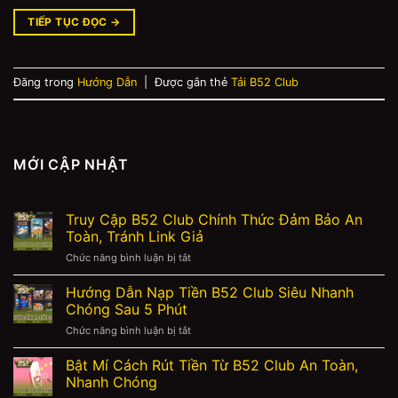
TIẾP TỤC ĐỌC
→
Đăng trong
Hướng Dẫn
|
Được gắn thẻ
Tải B52 Club
MỚI CẬP NHẬT
Truy Cập B52 Club Chính Thức Đảm Bảo An
Toàn, Tránh Link Giả
Chức năng bình luận bị tắt
ở
Truy
Cập
Hướng Dẫn Nạp Tiền B52 Club Siêu Nhanh
B52
Chóng Sau 5 Phút
Club
Chức năng bình luận bị tắt
ở
Chính
Hướng
Thức
Dẫn
Bật Mí Cách Rút Tiền Từ B52 Club An Toàn,
Đảm
Nạp
Bảo
Nhanh Chóng
Tiền
An