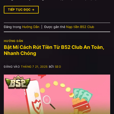
TIẾP TỤC ĐỌC
→
Đăng trong
Hướng Dẫn
|
Được gắn thẻ
Nạp tiền B52 Club
HƯỚNG DẪN
Bật Mí Cách Rút Tiền Từ B52 Club An Toàn,
Nhanh Chóng
ĐĂNG VÀO
THÁNG 7 21, 2025
BỞI
SEO