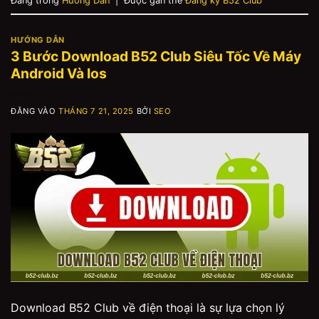
Đăng trong
Hướng Dẫn
|
Được gắn thẻ
Đăng ký B52 Club
HƯỚNG DẪN
3 Bước Download B52 Club Siêu Tốc Về Máy
Android Và Ios
ĐĂNG VÀO
THÁNG 7 21, 2025
BỞI
SEO
Download B52 Club về điện thoại là sự lựa chọn lý