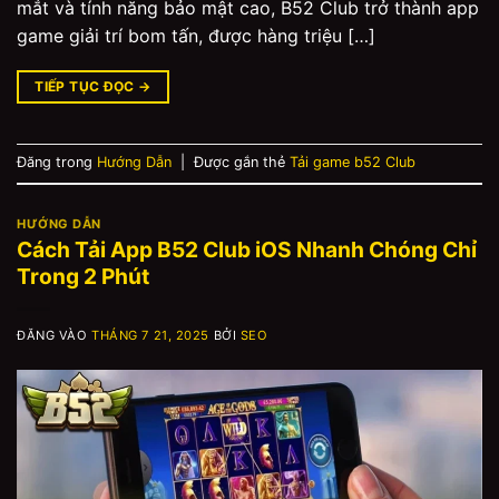
mắt và tính năng bảo mật cao, B52 Club trở thành app
game giải trí bom tấn, được hàng triệu […]
TIẾP TỤC ĐỌC
→
Đăng trong
Hướng Dẫn
|
Được gắn thẻ
Tải game b52 Club
HƯỚNG DẪN
Cách Tải App B52 Club iOS Nhanh Chóng Chỉ
Trong 2 Phút
ĐĂNG VÀO
THÁNG 7 21, 2025
BỞI
SEO