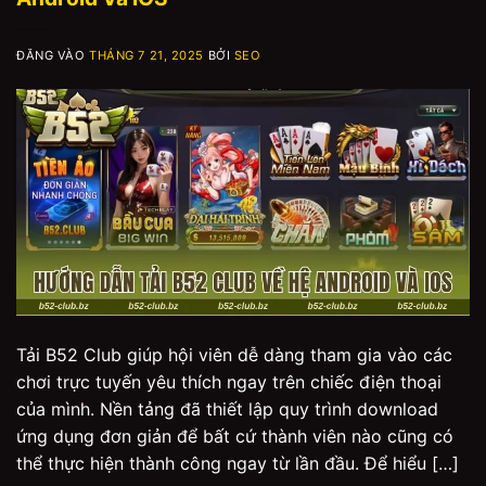
ĐĂNG VÀO
THÁNG 7 21, 2025
BỞI
SEO
Tải B52 Club giúp hội viên dễ dàng tham gia vào các
chơi trực tuyến yêu thích ngay trên chiếc điện thoại
của mình. Nền tảng đã thiết lập quy trình download
ứng dụng đơn giản để bất cứ thành viên nào cũng có
thể thực hiện thành công ngay từ lần đầu. Để hiểu […]