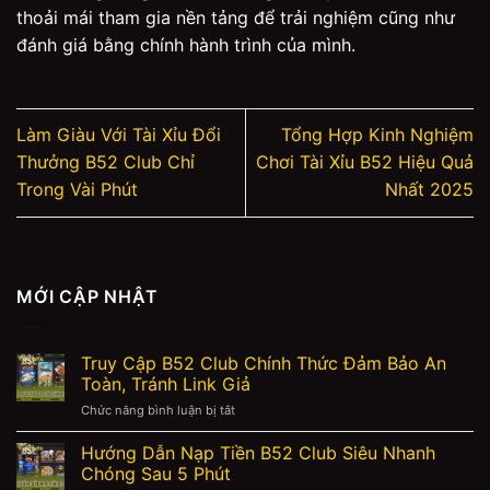
thoải mái tham gia nền tảng để trải nghiệm cũng như
đánh giá bằng chính hành trình của mình.
Làm Giàu Với Tài Xỉu Đổi
Tổng Hợp Kinh Nghiệm
Thưởng B52 Club Chỉ
Chơi Tài Xỉu B52 Hiệu Quả
Trong Vài Phút
Nhất 2025
MỚI CẬP NHẬT
Truy Cập B52 Club Chính Thức Đảm Bảo An
Toàn, Tránh Link Giả
Chức năng bình luận bị tắt
ở
Truy
Cập
Hướng Dẫn Nạp Tiền B52 Club Siêu Nhanh
B52
Chóng Sau 5 Phút
Club