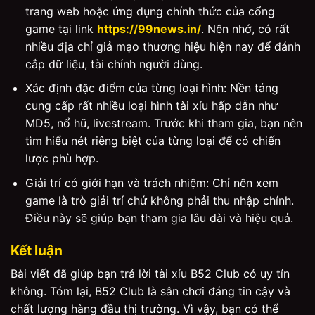
trang web hoặc ứng dụng chính thức của cổng
game tại link
https://99news.in/
. Nên nhớ, có rất
nhiều địa chỉ giả mạo thương hiệu hiện nay để đánh
cắp dữ liệu, tài chính người dùng.
Xác định đặc điểm của từng loại hình: Nền tảng
cung cấp rất nhiều loại hình tài xỉu hấp dẫn như
MD5, nổ hũ, livestream. Trước khi tham gia, bạn nên
tìm hiểu nét riêng biệt của từng loại để có chiến
lược phù hợp.
Giải trí có giới hạn và trách nhiệm: Chỉ nên xem
game là trò giải trí chứ không phải thu nhập chính.
Điều này sẽ giúp bạn tham gia lâu dài và hiệu quả.
Kết luận
Bài viết đã giúp bạn trả lời tài xỉu B52 Club có uy tín
không. Tóm lại, B52 Club là sân chơi đáng tin cậy và
chất lượng hàng đầu thị trường. Vì vậy, bạn có thể