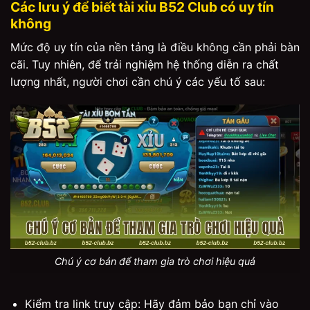
Các lưu ý để biết tài xỉu B52 Club có uy tín
không
Mức độ uy tín của nền tảng là điều không cần phải bàn
cãi. Tuy nhiên, để trải nghiệm hệ thống diễn ra chất
lượng nhất, người chơi cần chú ý các yếu tố sau:
Chú ý cơ bản để tham gia trò chơi hiệu quả
Kiểm tra link truy cập: Hãy đảm bảo bạn chỉ vào