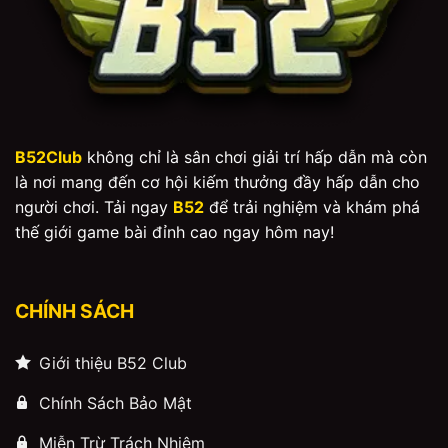
B52Club
không chỉ là sân chơi giải trí hấp dẫn mà còn
là nơi mang đến cơ hội kiếm thưởng đầy hấp dẫn cho
người chơi. Tải ngay
B52
để trải nghiệm và khám phá
thế giới game bài đỉnh cao ngay hôm nay!
CHÍNH SÁCH
Giới thiệu B52 Club
Chính Sách Bảo Mật
Miễn Trừ Trách Nhiệm