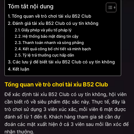
Tóm tắt nội dung
Tổng quan về trò chơi tài xỉu B52 Club
Đánh giá tài xỉu B52 Club có uy tín không
Giấy phép và yếu tố pháp lý
Hệ thống bảo mật đáng tin cậy
Thanh toán nhanh và sòng phẳng
Kết quả công bố chi tiết và minh bạch
Tỷ lệ trả thưởng cực hấp dẫn
Các lưu ý để biết tài xỉu B52 Club có uy tín không
Kết luận
Tổng quan về trò chơi tài xỉu B52 Club
Để xác định tài xỉu B52 Club có uy tín không, hội viên
cần biết rõ về siêu phẩm đặc sắc này. Thực tế, đây là
trò chơi sử dụng 3 viên xúc xắc, mỗi viên 6 mặt được
đánh số từ 1 đến 6. Khách hàng tham gia sẽ cần dự
đoán các mặt xuất hiện ở cả 3 viên sau mỗi lần xóc để
nhận thưởng.