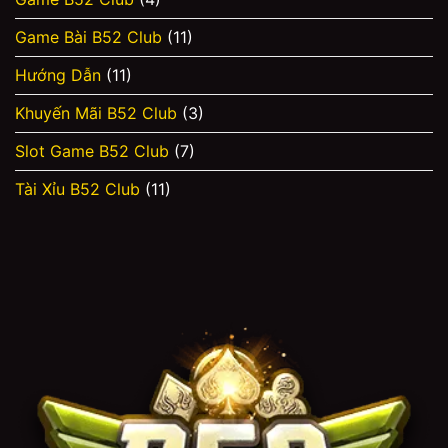
Tiết,
An
Game Bài B52 Club
(11)
Toàn
Hướng Dẫn
(11)
Khuyến Mãi B52 Club
(3)
Slot Game B52 Club
(7)
Tài Xỉu B52 Club
(11)