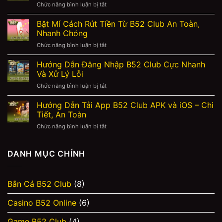
Chức năng bình luận bị tắt
ở
Chính
Hướng
Thức
Dẫn
Bật Mí Cách Rút Tiền Từ B52 Club An Toàn,
Đảm
Nạp
Bảo
Nhanh Chóng
Tiền
An
Chức năng bình luận bị tắt
ở
B52
Toàn,
Bật
Club
Tránh
Mí
Hướng Dẫn Đăng Nhập B52 Club Cực Nhanh
Siêu
Link
Cách
Nhanh
Và Xử Lý Lỗi
Giả
Rút
Chóng
Chức năng bình luận bị tắt
ở
Tiền
Sau
Hướng
Từ
5
Dẫn
Hướng Dẫn Tải App B52 Club APK và iOS – Chi
B52
Phút
Đăng
Club
Tiết, An Toàn
Nhập
An
Chức năng bình luận bị tắt
ở
B52
Toàn,
Hướng
Club
Nhanh
Dẫn
Cực
Chóng
Tải
DANH MỤC CHÍNH
Nhanh
App
Và
B52
Xử
Club
Lý
Bắn Cá B52 Club
(8)
APK
Lỗi
và
Casino B52 Online
(6)
iOS
–
Chi
Game B52 Club
(4)